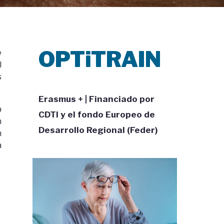
OPTiTRAIN
e
l
s
Erasmus + | Financiado por
o
CDTI y el fondo Europeo de
n
Desarrollo Regional (Feder)
n
a