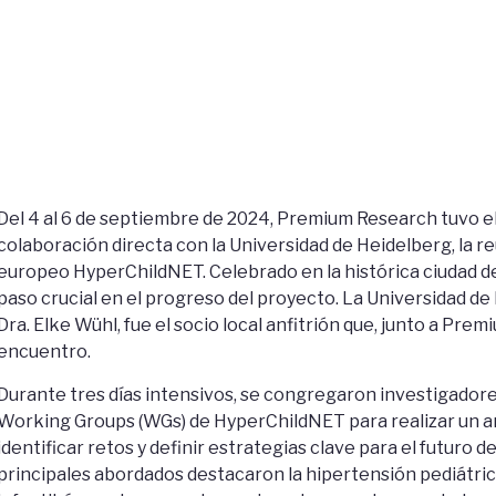
Del 4 al 6 de septiembre de 2024, Premium Research tuvo el 
colaboración directa con la Universidad de Heidelberg, la r
europeo HyperChildNET. Celebrado en la histórica ciudad d
paso crucial en el progreso del proyecto. La Universidad de
Dra. Elke Wühl, fue el socio local anfitrión que, junto a Pre
encuentro.
Durante tres días intensivos, se congregaron investigadore
Working Groups (WGs) de HyperChildNET para realizar un aná
identificar retos y definir estrategias clave para el futuro 
principales abordados destacaron la hipertensión pediátrica