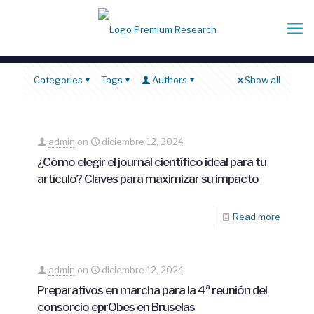
Categories
Tags
Authors
Show all
admin
on
diciembre 12, 2024
¿Cómo elegir el journal científico ideal para tu
artículo? Claves para maximizar su impacto
Read more
admin
on
diciembre 12, 2024
Preparativos en marcha para la 4ª reunión del
consorcio eprObes en Bruselas