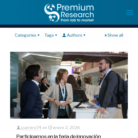
Categories
Tags
Authors
Show all
jcarrero74
on
enero 2, 2026
Participamos en la feria de innovación