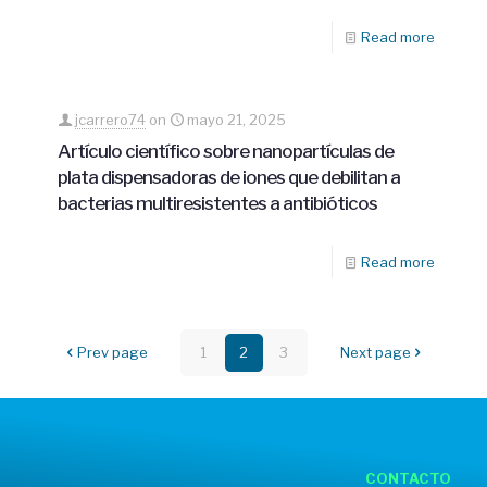
Read more
jcarrero74
on
mayo 21, 2025
Artículo científico sobre nanopartículas de
plata dispensadoras de iones que debilitan a
bacterias multiresistentes a antibióticos
Read more
Prev page
1
2
3
Next page
CONTACTO