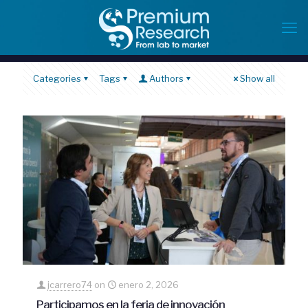
Categories
Tags
Authors
Show all
jcarrero74
on
enero 2, 2026
Participamos en la feria de innovación