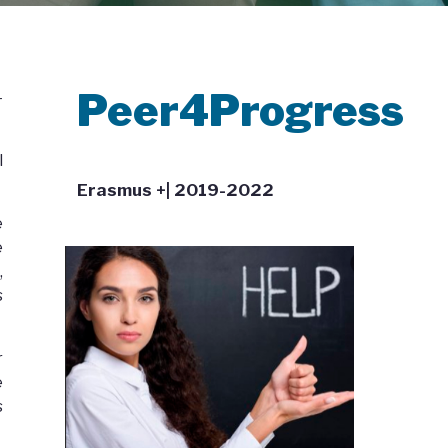
Peer4Progress
-
l
Erasmus +| 2019-2022
e
e
,
s
r
e
s